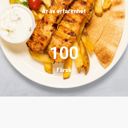
År av erfarenhet
100
Färsk