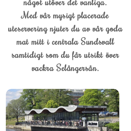
något utöver det vanliga.
Med vår mysigt placerade
uteservering njuter du av vår goda
mat mitt i centrala Sundsvall
samtidigt som du får utsikt över
vackra Selångersån.