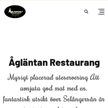
Ågläntan Restaurang
Mysigt placerad uteservering Att
avnjuta god mat med en.
fantastisk utsikt över Selångersån är