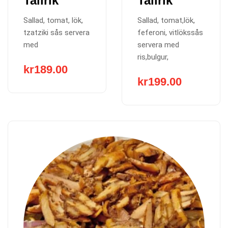
Tallrik
Tallrik
Sallad, tomat, lök,
Sallad, tomat,lök,
tzatziki sås servera
feferoni, vitlökssås
med
servera med
ris,bulgur,
kr
189.00
kr
199.00