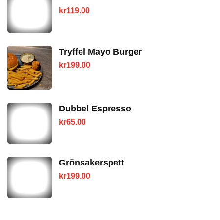
kr
119.00
Tryffel Mayo Burger
kr
199.00
Dubbel Espresso
kr
65.00
Grönsakerspett
kr
199.00