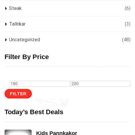
Steak
(6)
Tallrikar
(3)
Uncategorized
(48)
Filter By Price
Min
Max
price
price
FILTER
Today’s Best Deals
Kids Pannkakor