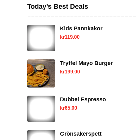
Today’s Best Deals
Kids Pannkakor
kr
119.00
Tryffel Mayo Burger
kr
199.00
Dubbel Espresso
kr
65.00
Grönsakerspett