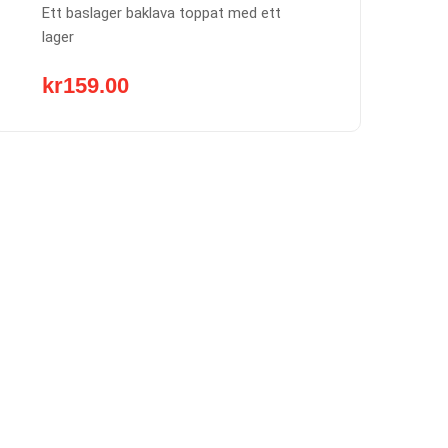
Ett baslager baklava toppat med ett
lager
kr
159.00