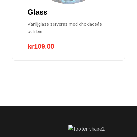
Glass
Vaniljglass serveras med chokladsås
och bär
kr
109.00