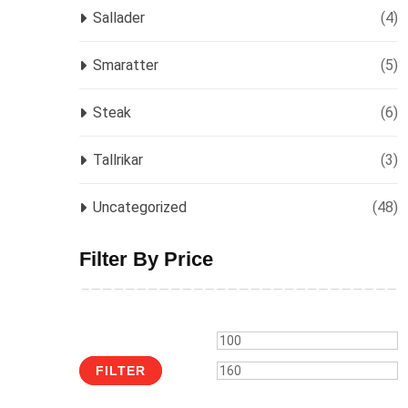
Sallader
(4)
Smaratter
(5)
Steak
(6)
Tallrikar
(3)
Uncategorized
(48)
Filter By Price
Min
M
price
p
FILTER