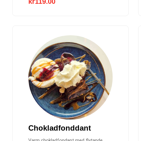
kr
119.00
ax
Chokladfonddant
rice
Varm chokladfondant med flytande