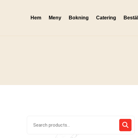
Skip
to
Hem
Meny
Bokning
Catering
Bestäl
content
Search
for: