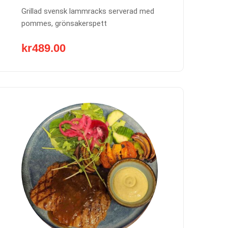
Grillad svensk lammracks serverad med
pommes, grönsakerspett
kr
489.00