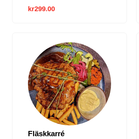
kr
299.00
ax
rice
Fläskkarré