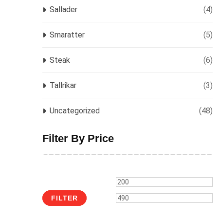
Sallader
(4)
Smaratter
(5)
Steak
(6)
Tallrikar
(3)
Uncategorized
(48)
Filter By Price
Min
M
price
p
FILTER