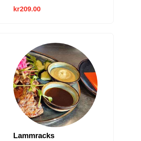
kr
209.00
Lammracks