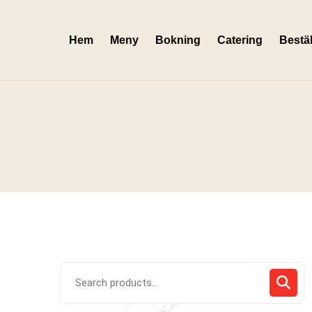
Skip
to
Hem
Meny
Bokning
Catering
Bestäl
content
Search
for: