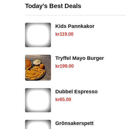
Today’s Best Deals
Kids Pannkakor
kr
119.00
Tryffel Mayo Burger
kr
199.00
Dubbel Espresso
kr
65.00
Grönsakerspett